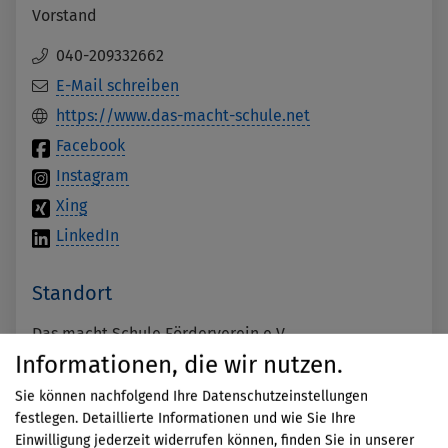
Vorstand
040-209332662
E-Mail schreiben
https://www.das-macht-schule.net
Facebook
Instagram
Xing
LinkedIn
Standort
Das macht Schule Förderverein e.V.
Admiralitätstraße 58
Informationen, die wir nutzen.
20459
Hamburg
Sie können nachfolgend Ihre Datenschutzeinstellungen
Deutschland
festlegen. Detaillierte Informationen und wie Sie Ihre
Auf Karte anzeigen
Einwilligung jederzeit widerrufen können, finden Sie in unserer