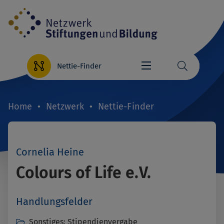
Direkt
zum
Inhalt
Nettie-Finder
Home
Netzwerk
Nettie-Finder
Breadcrumb
Cornelia Heine
Colours of Life e.V.
Handlungsfelder
Sonstiges: Stipendienvergabe