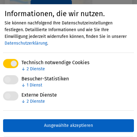
Akzeptieren
Informationen, die wir nutzen.
Sie können nachfolgend Ihre Datenschutzeinstellungen
festlegen. Detaillierte Informationen und wie Sie Ihre
Einwilligung jederzeit widerrufen können, finden Sie in unserer
Datenschutzerklärung
.
Technisch notwendige Cookies
Nettie-Finder
↓
2
Dienste
Besucher-Statistiken
↓
1
Dienst
Zuletzt bearbeitet: 04. November 2025
Externe Dienste
↓
2
Dienste
Ausgewählte akzeptieren