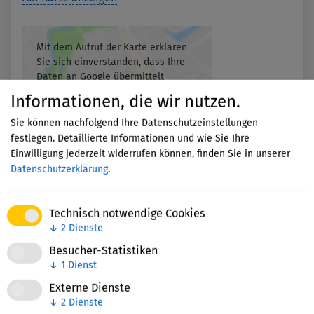
Mit dem Aufruf der Karte erklären
Sie sich einverstanden, dass Ihre
Daten an Google übermittelt
werden und Sie die
Informationen, die wir nutzen.
Datenschutzerklärung
gelesen
haben.
Sie können nachfolgend Ihre Datenschutzeinstellungen
festlegen. Detaillierte Informationen und wie Sie Ihre
Einwilligung jederzeit widerrufen können, finden Sie in unserer
Akzeptieren
Datenschutzerklärung
.
Technisch notwendige Cookies
↓
2
Dienste
Besucher-Statistiken
↓
1
Dienst
Externe Dienste
Nettie-Finder
↓
2
Dienste