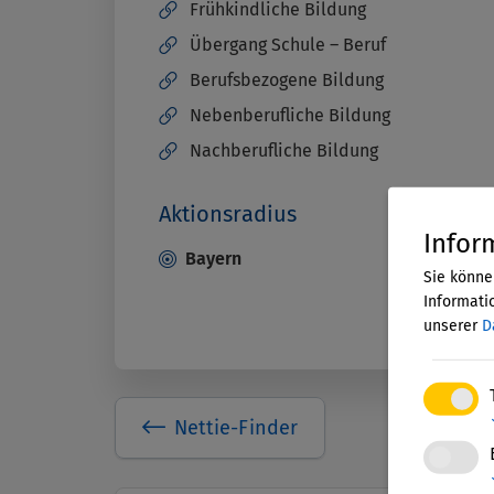
Frühkindliche Bildung
Übergang Schule – Beruf
Berufsbezogene Bildung
Nebenberufliche Bildung
Nachberufliche Bildung
Aktionsradius
Infor
Bayern
Sie könne
Informatio
unserer
D
Nettie-Finder