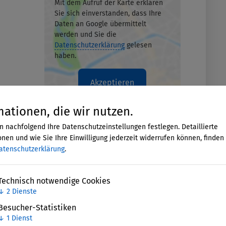
Mit dem Aufruf der Karte erklären
Sie sich einverstanden, dass Ihre
Daten an Google übermittelt
werden und Sie die
Datenschutzerklärung
gelesen
haben.
Akzeptieren
mationen, die wir nutzen.
n nachfolgend Ihre Datenschutzeinstellungen festlegen. Detaillierte
nen und wie Sie Ihre Einwilligung jederzeit widerrufen können, finden 
atenschutzerklärung
.
Technisch notwendige Cookies
↓
2
Dienste
Besucher-Statistiken
↓
1
Dienst