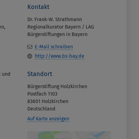
Kontakt
Dr. Frank-W. Strathmann
en,
Regionalkurator Bayern / LAG
Bürgerstíftungen in Bayern
E-Mail schreiben
http://www.bs-bay.de
Standort
t und
Bürgerstiftung Holzkirchen
Postfach 1103
83601
Holzkirchen
Deutschland
Auf Karte anzeigen